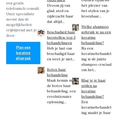
een gratis
Droom jij van
het plezier van
telefonisch consult.
glad, steil en
het stylen van je
Onze specialiste
zijdezacht haar
kroeshaar...
neemt dan de
dat altijd...
mogelijkheden
Welke shampoo
vrijblijvend met je
Beschadigd haar
gebruik je na een
door.
herstellen: top 3
keratine
behandelingen
behandeling?
Plan een
Heb je last van
Na een
keratine
beschadigd haar
keratinebehandel
afspraak
en weet je niet...
ing is de juiste
shampoo cruciaal
Botox haar
om het...
behandeling
Maak kennis met
Mag je je haar
de botox haar
stijlen na
behandeling, een
keratine
revolutionaire
behandeling?
oplossing...
Een
keratinebehandel
ing maakt je haar