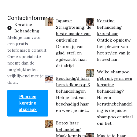
Contactinformatie:
Japanse
Keratine
Keratine
Straightening: de
behandeling
Behandeling
beste manier van
kroeshaar
Meld je aan voor
ontkrullen
Ontdek opnieuw
een gratis
Droom jij van
het plezier van
telefonisch consult.
glad, steil en
het stylen van je
Onze specialiste
zijdezacht haar
kroeshaar...
neemt dan de
dat altijd...
mogelijkheden
Welke shampoo
vrijblijvend met je
Beschadigd haar
gebruik je na een
door.
herstellen: top 3
keratine
behandelingen
behandeling?
Plan een
Heb je last van
Na een
keratine
beschadigd haar
keratinebehandel
afspraak
en weet je niet...
ing is de juiste
shampoo cruciaal
Botox haar
om het...
behandeling
Maak kennis met
Mag je je haar