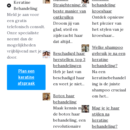
Keratine
Straightening: de
behandeling
Behandeling
beste manier van
kroeshaar
Meld je aan voor
ontkrullen
Ontdek opnieuw
een gratis
Droom jij van
het plezier van
telefonisch consult.
glad, steil en
het stylen van je
Onze specialiste
zijdezacht haar
kroeshaar...
neemt dan de
dat altijd...
mogelijkheden
Welke shampoo
vrijblijvend met je
Beschadigd haar
gebruik je na een
door.
herstellen: top 3
keratine
behandelingen
behandeling?
Plan een
Heb je last van
Na een
keratine
beschadigd haar
keratinebehandel
afspraak
en weet je niet...
ing is de juiste
shampoo cruciaal
Botox haar
om het...
behandeling
Maak kennis met
Mag je je haar
de botox haar
stijlen na
behandeling, een
keratine
revolutionaire
behandeling?