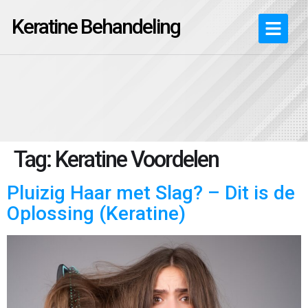
Keratine Behandeling
Tag:
Keratine Voordelen
Pluizig Haar met Slag? – Dit is de
Oplossing (Keratine)