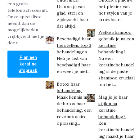
een gratis
Droom jij van
het plezier van
telefonisch consult.
glad, steil en
het stylen van je
Onze specialiste
zijdezacht haar
kroeshaar...
neemt dan de
dat altijd...
mogelijkheden
Welke shampoo
vrijblijvend met je
Beschadigd haar
gebruik je na een
door.
herstellen: top 3
keratine
behandelingen
behandeling?
Plan een
Heb je last van
Na een
keratine
beschadigd haar
keratinebehandel
afspraak
en weet je niet...
ing is de juiste
shampoo cruciaal
Botox haar
om het...
behandeling
Maak kennis met
Mag je je haar
de botox haar
stijlen na
behandeling, een
keratine
revolutionaire
behandeling?
oplossing...
Een
keratinebehandel
ing maakt je haar