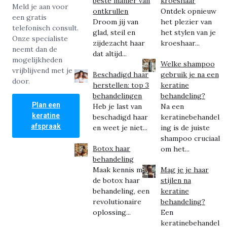
beste manier van
kroeshaar
Meld je aan voor
ontkrullen
Ontdek opnieuw
een gratis
Droom jij van
het plezier van
telefonisch consult.
glad, steil en
het stylen van je
Onze specialiste
zijdezacht haar
kroeshaar...
neemt dan de
dat altijd...
mogelijkheden
Welke shampoo
vrijblijvend met je
Beschadigd haar
gebruik je na een
door.
herstellen: top 3
keratine
behandelingen
behandeling?
Plan een
Heb je last van
Na een
keratine
beschadigd haar
keratinebehandel
afspraak
en weet je niet...
ing is de juiste
shampoo cruciaal
Botox haar
om het...
behandeling
Maak kennis met
Mag je je haar
de botox haar
stijlen na
behandeling, een
keratine
revolutionaire
behandeling?
oplossing...
Een
keratinebehandel