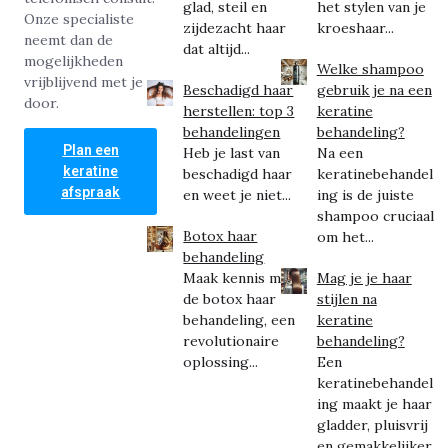
glad, steil en
het stylen van je
Onze specialiste
zijdezacht haar
kroeshaar...
neemt dan de
dat altijd...
mogelijkheden
Welke shampoo
vrijblijvend met je
Beschadigd haar
gebruik je na een
door.
herstellen: top 3
keratine
behandelingen
behandeling?
Plan een
Heb je last van
Na een
keratine
beschadigd haar
keratinebehandel
afspraak
en weet je niet...
ing is de juiste
shampoo cruciaal
Botox haar
om het...
behandeling
Maak kennis met
Mag je je haar
de botox haar
stijlen na
behandeling, een
keratine
revolutionaire
behandeling?
oplossing...
Een
keratinebehandel
ing maakt je haar
gladder, pluisvrij
en gemakkelijker