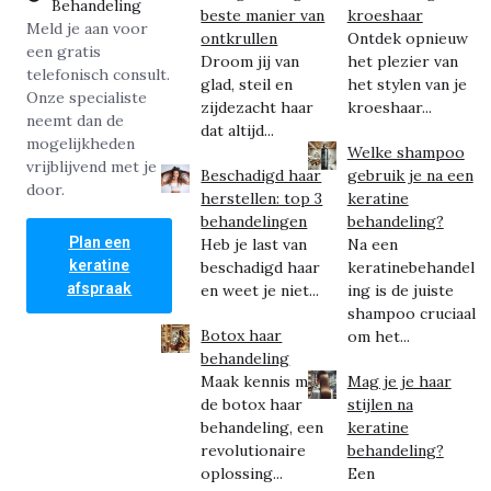
Behandeling
beste manier van
kroeshaar
Meld je aan voor
ontkrullen
Ontdek opnieuw
een gratis
Droom jij van
het plezier van
telefonisch consult.
glad, steil en
het stylen van je
Onze specialiste
zijdezacht haar
kroeshaar...
neemt dan de
dat altijd...
mogelijkheden
Welke shampoo
vrijblijvend met je
Beschadigd haar
gebruik je na een
door.
herstellen: top 3
keratine
behandelingen
behandeling?
Plan een
Heb je last van
Na een
keratine
beschadigd haar
keratinebehandel
afspraak
en weet je niet...
ing is de juiste
shampoo cruciaal
Botox haar
om het...
behandeling
Maak kennis met
Mag je je haar
de botox haar
stijlen na
behandeling, een
keratine
revolutionaire
behandeling?
oplossing...
Een