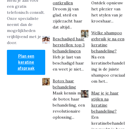
Meld je aan voor
ontkrullen
Ontdek opnieuw
een gratis
Droom jij van
het plezier van
telefonisch consult.
glad, steil en
het stylen van je
Onze specialiste
zijdezacht haar
kroeshaar...
neemt dan de
dat altijd...
mogelijkheden
Welke shampoo
vrijblijvend met je
Beschadigd haar
gebruik je na een
door.
herstellen: top 3
keratine
behandelingen
behandeling?
Plan een
Heb je last van
Na een
keratine
beschadigd haar
keratinebehandel
afspraak
en weet je niet...
ing is de juiste
shampoo cruciaal
Botox haar
om het...
behandeling
Maak kennis met
Mag je je haar
de botox haar
stijlen na
behandeling, een
keratine
revolutionaire
behandeling?
oplossing...
Een
keratinebehandel