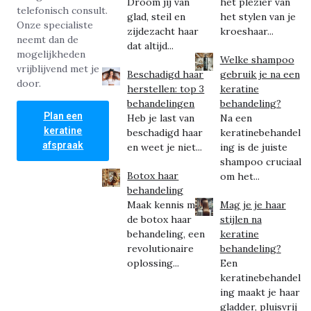
Droom jij van
het plezier van
telefonisch consult.
glad, steil en
het stylen van je
Onze specialiste
zijdezacht haar
kroeshaar...
neemt dan de
dat altijd...
mogelijkheden
Welke shampoo
vrijblijvend met je
Beschadigd haar
gebruik je na een
door.
herstellen: top 3
keratine
behandelingen
behandeling?
Plan een
Heb je last van
Na een
keratine
beschadigd haar
keratinebehandel
afspraak
en weet je niet...
ing is de juiste
shampoo cruciaal
Botox haar
om het...
behandeling
Maak kennis met
Mag je je haar
de botox haar
stijlen na
behandeling, een
keratine
revolutionaire
behandeling?
oplossing...
Een
keratinebehandel
ing maakt je haar
gladder, pluisvrij