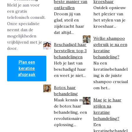
beste manier van
kroeshaar
Meld je aan voor
ontkrullen
Ontdek opnieuw
een gratis
Droom jij van
het plezier van
telefonisch consult.
glad, steil en
het stylen van je
Onze specialiste
zijdezacht haar
kroeshaar...
neemt dan de
dat altijd...
mogelijkheden
Welke shampoo
vrijblijvend met je
Beschadigd haar
gebruik je na een
door.
herstellen: top 3
keratine
behandelingen
behandeling?
Plan een
Heb je last van
Na een
keratine
beschadigd haar
keratinebehandel
afspraak
en weet je niet...
ing is de juiste
shampoo cruciaal
Botox haar
om het...
behandeling
Maak kennis met
Mag je je haar
de botox haar
stijlen na
behandeling, een
keratine
revolutionaire
behandeling?
oplossing...
Een
keratinebehandel