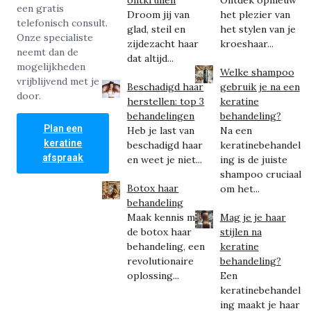
een gratis
Droom jij van
het plezier van
telefonisch consult.
glad, steil en
het stylen van je
Onze specialiste
zijdezacht haar
kroeshaar...
neemt dan de
dat altijd...
mogelijkheden
Welke shampoo
vrijblijvend met je
Beschadigd haar
gebruik je na een
door.
herstellen: top 3
keratine
behandelingen
behandeling?
Plan een
Heb je last van
Na een
keratine
beschadigd haar
keratinebehandel
afspraak
en weet je niet...
ing is de juiste
shampoo cruciaal
Botox haar
om het...
behandeling
Maak kennis met
Mag je je haar
de botox haar
stijlen na
behandeling, een
keratine
revolutionaire
behandeling?
oplossing...
Een
keratinebehandel
ing maakt je haar