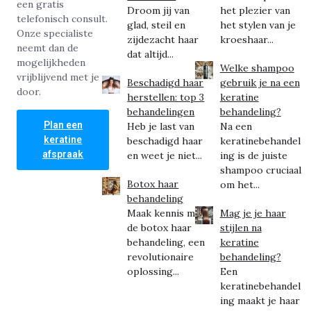
een gratis
Droom jij van
het plezier van
telefonisch consult.
glad, steil en
het stylen van je
Onze specialiste
zijdezacht haar
kroeshaar...
neemt dan de
dat altijd...
mogelijkheden
Welke shampoo
vrijblijvend met je
Beschadigd haar
gebruik je na een
door.
herstellen: top 3
keratine
behandelingen
behandeling?
Plan een
Heb je last van
Na een
keratine
beschadigd haar
keratinebehandel
afspraak
en weet je niet...
ing is de juiste
shampoo cruciaal
Botox haar
om het...
behandeling
Maak kennis met
Mag je je haar
de botox haar
stijlen na
behandeling, een
keratine
revolutionaire
behandeling?
oplossing...
Een
keratinebehandel
ing maakt je haar