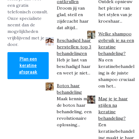
ontkrullen
Ontdek opnieuw
een gratis
Droom jij van
het plezier van
telefonisch consult.
glad, steil en
het stylen van je
Onze specialiste
zijdezacht haar
kroeshaar...
neemt dan de
dat altijd...
mogelijkheden
Welke shampoo
vrijblijvend met je
Beschadigd haar
gebruik je na een
door.
herstellen: top 3
keratine
behandelingen
behandeling?
Plan een
Heb je last van
Na een
keratine
beschadigd haar
keratinebehandel
afspraak
en weet je niet...
ing is de juiste
shampoo cruciaal
Botox haar
om het...
behandeling
Maak kennis met
Mag je je haar
de botox haar
stijlen na
behandeling, een
keratine
revolutionaire
behandeling?
oplossing...
Een
keratinebehandel
ing maakt je haar