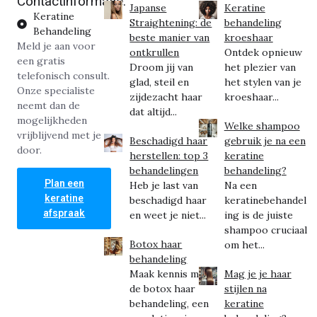
Contactinformatie:
Japanse
Keratine
Keratine
Straightening: de
behandeling
Behandeling
beste manier van
kroeshaar
Meld je aan voor
ontkrullen
Ontdek opnieuw
een gratis
Droom jij van
het plezier van
telefonisch consult.
glad, steil en
het stylen van je
Onze specialiste
zijdezacht haar
kroeshaar...
neemt dan de
dat altijd...
mogelijkheden
Welke shampoo
vrijblijvend met je
Beschadigd haar
gebruik je na een
door.
herstellen: top 3
keratine
behandelingen
behandeling?
Plan een
Heb je last van
Na een
keratine
beschadigd haar
keratinebehandel
afspraak
en weet je niet...
ing is de juiste
shampoo cruciaal
Botox haar
om het...
behandeling
Maak kennis met
Mag je je haar
de botox haar
stijlen na
behandeling, een
keratine