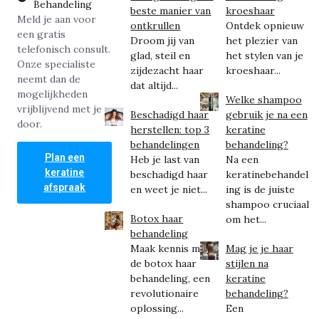
Behandeling
beste manier van
kroeshaar
Meld je aan voor
ontkrullen
Ontdek opnieuw
een gratis
Droom jij van
het plezier van
telefonisch consult.
glad, steil en
het stylen van je
Onze specialiste
zijdezacht haar
kroeshaar...
neemt dan de
dat altijd...
mogelijkheden
Welke shampoo
vrijblijvend met je
Beschadigd haar
gebruik je na een
door.
herstellen: top 3
keratine
behandelingen
behandeling?
Plan een
Heb je last van
Na een
keratine
beschadigd haar
keratinebehandel
afspraak
en weet je niet...
ing is de juiste
shampoo cruciaal
Botox haar
om het...
behandeling
Maak kennis met
Mag je je haar
de botox haar
stijlen na
behandeling, een
keratine
revolutionaire
behandeling?
oplossing...
Een